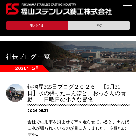
toggl
navig
モバイル
PC
社長ブログ 一覧
2026年 5月
鋳物屋365日ブログ２０２６ 【5月31
日】水の張った田んぼと、おっさんの衝
動――日曜日の小さな冒険
2026.05.31
会社での用事を済ませて車を走らせていると、田んぼ
に水が張られているのが目に入りました。 夕暮れの
空を...