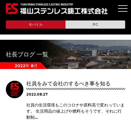
toggl
navig
モバイル
PC
社長ブログ 一覧
2022年 8月
社員をみて会社のするべき事を知る
2022.08.27
社員の生活環境もこのコロナや原料高で変わっていま
す。 生活用品の値上げや燃料もそうです、それに行
動制...