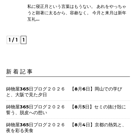
私に寝正月という言葉はもうない。 あれをやっちゃ
うと顕著に太るから、容赦なく。 今月と来月は新年
互礼...
1 / 1
1
新 着 記 事
鋳物屋365日ブログ２０２６ 【8月6日】岡山での学び
と、大阪で見た夕日
鋳物屋365日ブログ２０２６ 【8月5日】セミの抜け殻に
誓う、脱皮への想い
鋳物屋365日ブログ２０２６ 【8月4日】京都の熱気と、
夜を彩る美食