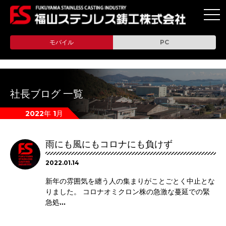
toggl
navig
モバイル
PC
社長ブログ 一覧
2022年 1月
雨にも風にもコロナにも負けず
2022.01.14
新年の雰囲気を纏う人の集まりがことごとく中止とな
りました。 コロナオミクロン株の急激な蔓延での緊
急処...