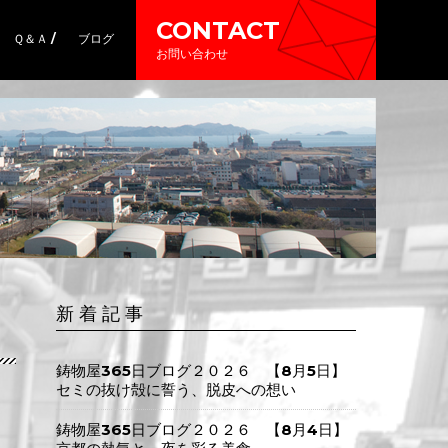
CONTACT
Ｑ＆Ａ /
ブログ
お問い合わせ
新 着 記 事
鋳物屋365日ブログ２０２６ 【8月5日】
セミの抜け殻に誓う、脱皮への想い
鋳物屋365日ブログ２０２６ 【8月4日】