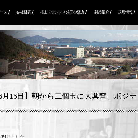
ース /
会社概要 /
福山ステンレス鋳工の魅力 /
製品紹介 /
採用情報 /
6月16日】朝から二個玉に大興奮、ポジテ
を割りました。